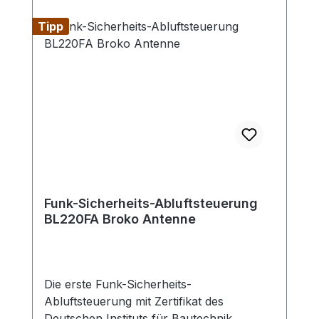
werden.Auf Wunsch ist der
Tipp
Differenzdrucksensor auch mit
Windschutzdose für die
Außendruckmessung erhältlich.Hinweis:
Max. Schaltleistung beträt 5A/1150W -
sollte die max. Leistungsaufnahme des
Abluftgerätes höher sein, muss die
Leistung über ein zusätzliches Relais
geführt werden.
Funk-Sicherheits-Abluftsteuerung
BL220FA Broko Antenne
Die erste Funk-Sicherheits-
Abluftsteuerung mit Zertifikat des
Deutschen Instituts für Bautechnik