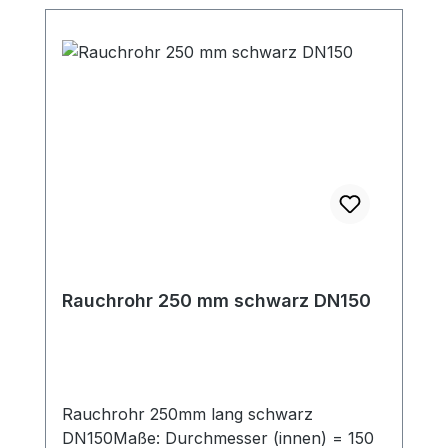
Verbindungsseite für Steckverbindung der
Rohre (50 mm lang)Dieses Rauchrohr ist
das passende Zubehör zu den jeweiligen
Kaminöfen (mit 150mm
Rauchrohranschluß oben). Passende
Bögen, Rauchrohrsets und
Längenelemente zur Ergänzung für Ihre
individuelle Anschlußsituation finden Sie
ebenfalls in unserem Shop.
Rauchrohr 250 mm schwarz DN150
Rauchrohr 250mm lang schwarz
DN150Maße: Durchmesser (innen) = 150