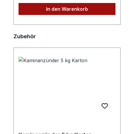
im Schornstein oder der Hauswand für
In den Warenkorb
Edelstahlschornsteine)
Produktgalerie überspringen
Zubehör