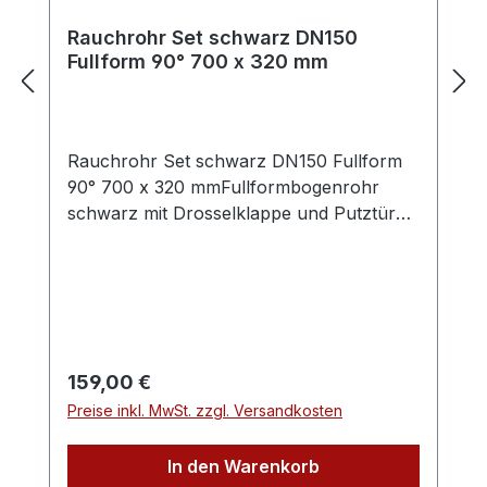
Rauchrohr Set schwarz DN150
Fullform 90° 700 x 320 mm
Rauchrohr Set schwarz DN150 Fullform
90° 700 x 320 mmFullformbogenrohr
schwarz mit Drosselklappe und Putztüre,
Set mit Rosette und DoppelwandfutterDas
Rauchrohrset besteht aus folgenden
Elementen:Fullformbogenrohr mit
Reinigungsöffnung und Drosselklappe,
Doppelwandfutter DN150 (Länge ca. 115
mm, Aussendurchmesser ca. 165mm) und
Regulärer Preis:
159,00 €
Wandrosette (50 mm Randbreite).Farbe:
Preise inkl. MwSt. zzgl. Versandkosten
SchwarzMaße: Durchmesser (innen) =
150 mm, Schenkellängen L1 (waagerecht)
In den Warenkorb
= 320 mm, L2 (senkrecht) = 700