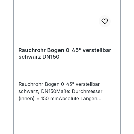
Längenelemente zur Ergänzung für Ihre
individuelle Anschlußsituation finden Sie
ebenfalls in unserem Shop.
Rauchrohr Bogen 0-45° verstellbar
schwarz DN150
Rauchrohr Bogen 0-45° verstellbar
schwarz, DN150Maße: Durchmesser
(innen) = 150 mmAbsolute Längen
(Schenkellänge außen, mit Einzug (50mm)
= 150 mm und 150 mmSchenkellängen
außen ohne Einzug (50mm) = 100 mm
und 150 mmVerbindungsleitung für