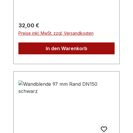
Dichtlippe verhindert die Ansammlung von
Schmutzpartikeln unter der Glasplatte.
Regulärer Preis:
32,00 €
Preise inkl. MwSt. zzgl. Versandkosten
In den Warenkorb