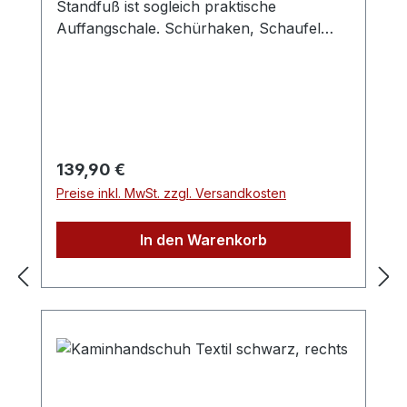
Standfuß ist sogleich praktische
bewirtschafteten Wäldern verwenden.
Auffangschale. Schürhaken, Schaufel
Damit tragen wir zur Sicherung der
und Kehrbesen werden in der oberen
nachhaltigen Waldnutzung bei. Der
Halterung eingehängt.Material und Farbe:
Umwelt zuliebe.
Stahl, schwarz
Regulärer Preis:
139,90 €
Preise inkl. MwSt. zzgl. Versandkosten
In den Warenkorb