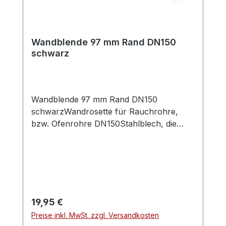
Wandblende 97 mm Rand DN150
schwarz
Wandblende 97 mm Rand DN150
schwarzWandrosette für Rauchrohre,
bzw. Ofenrohre DN150Stahlblech, die
Oberfläche ist mit hitzefestem
Senothermlack beschichtet, Farbe:
schwarz 703.381 Innendurchmesser ca.
156 mm, Außendurchmesser ca. 350 mm,
ca. 97 mm RandBesonders breiter Rand
von ca. 97 mm, besonders gut geeignet
Regulärer Preis:
19,95 €
um Kernbohrungen von 250mm ab zu
Preise inkl. MwSt. zzgl. Versandkosten
decken (z.B. nachträgliche Kernbohrung