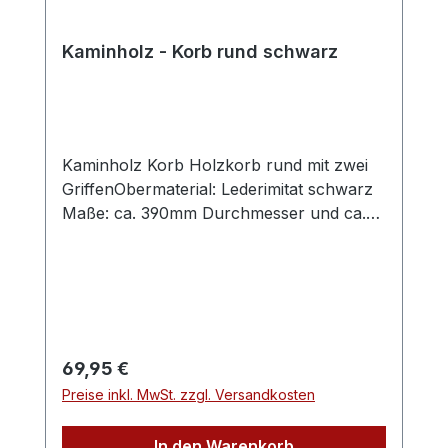
Kaminholz - Korb rund schwarz
Kaminholz Korb Holzkorb rund mit zwei
GriffenObermaterial: Lederimitat schwarz
Maße: ca. 390mm Durchmesser und ca.
310mm hoch
Regulärer Preis:
69,95 €
Preise inkl. MwSt. zzgl. Versandkosten
In den Warenkorb