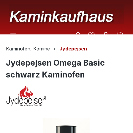
Zum Hauptinhalt springen
Ware
Kaminöfen, Kamine
Jydepejsen
Jydepejsen Omega Basic
schwarz Kaminofen
Bildergalerie überspringen