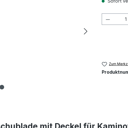
Sofort ver
Produkt
Zum Merkze
Produktnu
chublade mit Deckel für Kamin