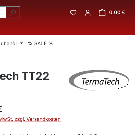
Ware
0,00 €
Zubehör
% SALE %
tech TT22
eis:
€
. MwSt. zzgl. Versandkosten