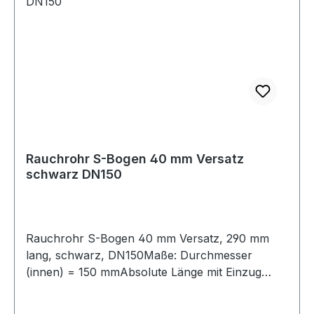
Rauchrohrsets und Längenelemente zur
Ergänzung für Ihre individuelle
Anschlußsituation finden Sie ebenfalls in
unserem Shop.
Rauchrohr S-Bogen 40 mm Versatz
schwarz DN150
Rauchrohr S-Bogen 40 mm Versatz, 290 mm
lang, schwarz, DN150Maße: Durchmesser
(innen) = 150 mmAbsolute Länge mit Einzug
(50mm) = 290 mmLänge ohne Einzug (50mm) =
240 mmVersatz 40 mmVerbindungsleitung für