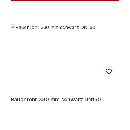
Steckverbindung der Rohre (50 mm lang)Dieses
Rauchrohr ist das passende Zubehör zu den
jeweiligen Kaminöfen (mit 150mm
Rauchrohranschluß oben). Passende Bögen,
Rauchrohrsets und Längenelemente zur
Ergänzung für Ihre individuelle
Anschlußsituation finden Sie ebenfalls in
unserem Shop.
Rauchrohr 330 mm schwarz DN150