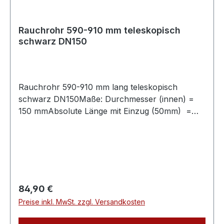
Rauchrohr 590-910 mm teleskopisch
schwarz DN150
Rauchrohr 590-910 mm lang teleskopisch
schwarz DN150Maße: Durchmesser (innen) =
150 mmAbsolute Länge mit Einzug (50mm) =
590-910 mmLänge ohne Einzug (50mm) = 540-
860 mmVerbindungsleitung für Festbrennstoffe,
aus Stahlblech mit 2mm Wandstärke, mit
eingezogener Steckverbindung
(50mm).Abgasrohr für den Einsatzbereich im
Wohn- und Sichtbereich für frei im Raum
Regulärer Preis:
84,90 €
stehende Kaminöfen mit Rauchrohranschluss
Preise inkl. MwSt. zzgl. Versandkosten
oben.Die Oberfläche ist mit hitzefestem
Senothermlack beschichtet, Farbe: schwarz