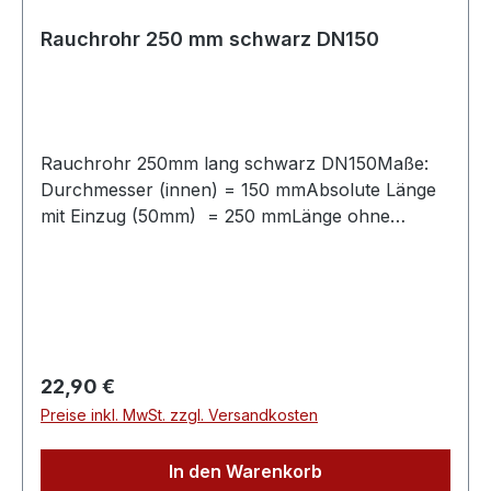
Rauchrohr 250 mm schwarz DN150
Rauchrohr 250mm lang schwarz DN150Maße:
Durchmesser (innen) = 150 mmAbsolute Länge
mit Einzug (50mm) = 250 mmLänge ohne
Einzug (50mm) = 200 mmVerbindungsleitung für
Festbrennstoffe, aus Stahlblech mit 2mm
Wandstärke, mit eingezogener Steckverbindung
(50mm).Abgasrohr für den Einsatzbereich im
Wohn- und Sichtbereich für frei im Raum
stehende Kaminöfen mit Rauchrohranschluss
Regulärer Preis:
22,90 €
oben.Die Oberfläche ist mit hitzefestem
Preise inkl. MwSt. zzgl. Versandkosten
Senothermlack beschichtet, Farbe: schwarz
703.381Einsatztemperatur bis 400°C, gefertigt
In den Warenkorb
nach DIN 1298Verjüngte Verbindungsseite für