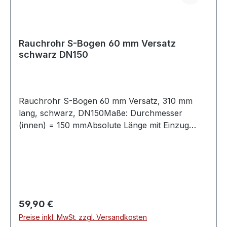
Rauchrohr S-Bogen 60 mm Versatz
schwarz DN150
Rauchrohr S-Bogen 60 mm Versatz, 310 mm
lang, schwarz, DN150Maße: Durchmesser
(innen) = 150 mmAbsolute Länge mit Einzug
(50mm) = 310 mmLänge ohne Einzug (50mm) =
260 mmVersatz 60 mmVerbindungsleitung für
Festbrennstoffe, aus Stahlblech mit 2mm
Wandstärke, mit eingezogener Steckverbindung
(50mm).Abgasrohr für den Einsatzbereich im
Wohn- und Sichtbereich für frei im Raum
Regulärer Preis:
59,90 €
stehende Kaminöfen mit Rauchrohranschluss
Preise inkl. MwSt. zzgl. Versandkosten
oben.Die Oberfläche ist mit hitzefestem