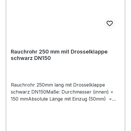
unserem Shop.
Rauchrohr 250 mm mit Drosselklappe
schwarz DN150
Rauchrohr 250mm lang mit Drosselklappe
schwarz DN150Maße: Durchmesser (innen) =
150 mmAbsolute Länge mit Einzug (50mm) =
250 mmLänge ohne Einzug (50mm) = 200
mmAusführung mit Drosselklappe (schließt zu
ca. 2/3 des Querschnittes)Verbindungsleitung für
Festbrennstoffe, aus Stahlblech mit 2mm