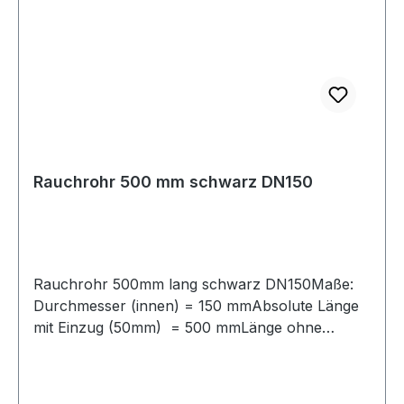
Anschlußsituation finden Sie ebenfalls in
unserem Shop.
Rauchrohr 500 mm schwarz DN150
Rauchrohr 500mm lang schwarz DN150Maße:
Durchmesser (innen) = 150 mmAbsolute Länge
mit Einzug (50mm) = 500 mmLänge ohne
Einzug (50mm) = 450 mmVerbindungsleitung für
Festbrennstoffe, aus Stahlblech mit 2mm
Wandstärke, mit eingezogener Steckverbindung