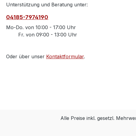
besonders
Unterstützung und Beratung unter:
Kamin, Ofe
Egal ob H
04185-7974190
Anzünder 
Mo-Do. von 10:00 - 17:00 Uhr
zu entfac
Fr. von 09:00 - 13:00 Uhr
Werte – o
Sprühen.I
Verfahren 
Oder über unser
Kontaktformular
.
Holzwolle
getränkt.
die Holzw
Innere auf
längere B
vergleich
Produkte
gewährlei
vorbildlic
Alle Preise inkl. gesetzl. Mehrwe
FSC®-zerti
dass wir a