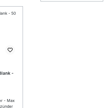
lank -
r - Max
nzünder