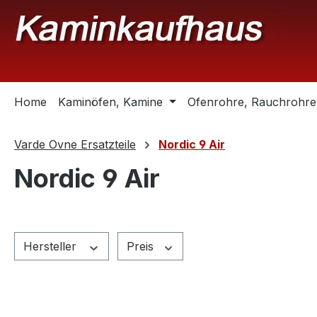
m Hauptinhalt springen
Zur Suche springen
Zur Hauptnavigation springen
Home
Kaminöfen, Kamine
Ofenrohre, Rauchrohre
Varde Ovne Ersatzteile
Nordic 9 Air
Nordic 9 Air
Hersteller
Preis