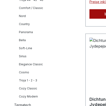
Preise ink
Ihre Ablu
Comfort / Classic
abgescha
beheizt 
Nord
niedrig i
Country
genießen
Panorama
in Kombi
Komfort, 
Bella
von den 
Soft-Line
Montaget
was Sie 
Sirius
Wunsch i
Elegance Classic
Differen
Windschu
Cosmo
Außendr
Troja 1 - 2 - 3
erhältlic
Cozy Classic
Schaltle
sollte d
Cozy Modern
Dichtun
des Abluf
Jydepej
Termatech