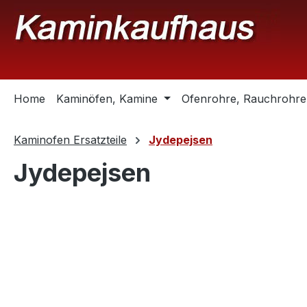
m Hauptinhalt springen
Zur Suche springen
Zur Hauptnavigation springen
Home
Kaminöfen, Kamine
Ofenrohre, Rauchrohre
Kaminofen Ersatzteile
Jydepejsen
Jydepejsen