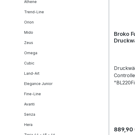
Athene
Trend-Line
Orion
Mido
Broko F
Druckw
Zeus
BL220F
Omega
Cubic
Druckwäc
Land-Art
Controll
"BL220Fi
Elegance Junior
Unterdr
Fine-Line
Aufputz 
BL220Te
Avanti
Sicherhei
Senza
Außenant
Hera
BL220Fi
Reguläre
889,90 
Fensterk
Troja 44 - 45 - 46