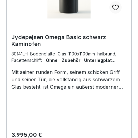
anfachen können. Sie bestimmen selbst, wie viel
Wärme Ihr Ofen abgeben soll.DuplicAir® ist in
allen Kaminöfen von Jydepejsen
eingebaut.Optionales Zubehör gegen Aufpreis
möglich:
Jydepejsen Omega Basic schwarz
Kaminofen
30141LH Bodenplatte Glas 1100x1100mm halbrund,
Facettenschliff:
Ohne Zubehör Unterlegplatte
halbrund 6mm ESG
|
30311LH Bodenplatte Glas
Mit seiner runden Form, seinem schicken Griff
1100x1100mm Tropfen, Facettenschliff:
Ohne
und seiner Tür, die vollständig aus schwarzem
Unterlegplatte Tropfen 6mm ESG
|
57400350
Drehsockel (Selbstmontage):
Ohne Zubehör
Glas besteht, ist Omega ein äußerst moderner
Drehsockel
Kaminofen. Omega entspricht allen aktuellen
Anforderungen und Möglichkeiten des Marktes.
Standardmäßig hat er eine selbstschließende Tür
und eine Anschlussmöglichkeit für
Frischluftzufuhr. DuplicAir® hiermit können Sie
das Feuer regulieren, wie Sie es möchten.
Regulärer Preis:
3.995,00 €