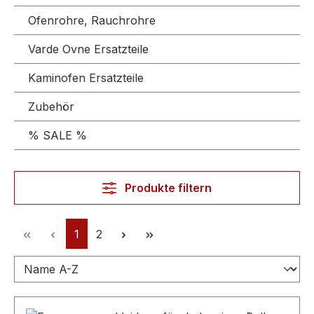
Ofenrohre, Rauchrohre
Varde Ovne Ersatzteile
Kaminofen Ersatzteile
Zubehör
% SALE %
Produkte filtern
Seite
Seite
1
2