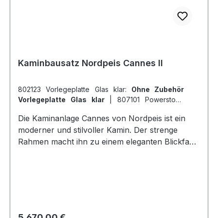
Kaminbausatz Nordpeis Cannes II
802123 Vorlegeplatte Glas klar:
Ohne Zubehör
Vorlegeplatte Glas klar
|
807101 Powerstone
(52kg):
Ohne Zubehör Powerstone
Die Kaminanlage Cannes von Nordpeis ist ein
moderner und stilvoller Kamin. Der strenge
Rahmen macht ihn zu einem eleganten Blickfang
im Raum. Der Kamin bietet einen
hervorragenden Blick auf die Flammen von drei
Seiten, was ein tolles Flammenbild ergibt. Cannes
wird in unbemaltem Beton geliefert, die
Oberfläche kann jedoch in einer Farbe
gestrichen werden, die zum Rest der Einrichtung
Regulärer Preis:
5.670,00 €