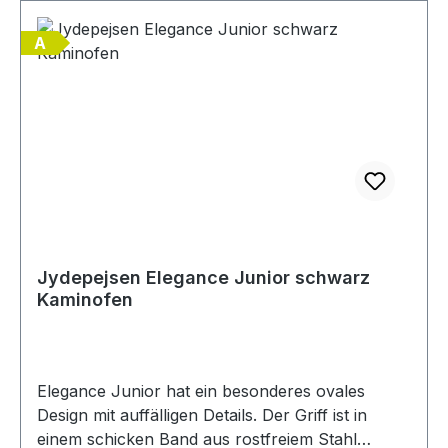
dämpfen oder anfachen können. Sie bestimmen
A
selbst, wie viel Wärme Ihr Ofen abgeben
soll.DuplicAir® ist in allen Kaminöfen von
Jydepejsen eingebaut.Optionales Zubehör gegen
Aufpreis möglich:
Jydepejsen Elegance Junior schwarz
Kaminofen
Elegance Junior hat ein besonderes ovales
Design mit auffälligen Details. Der Griff ist in
einem schicken Band aus rostfreiem Stahl