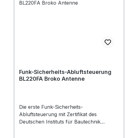
Windschutzdose für die
Außendruckmessung erhältlich.Hinweis:
Max. Schaltleistung beträt 5A/1150W -
sollte die max. Leistungsaufnahme des
Abluftgerätes höher sein, muss die
Leistung über ein zusätzliches Relais
geführt werden.
Funk-Sicherheits-Abluftsteuerung
BL220FA Broko Antenne
Die erste Funk-Sicherheits-
Abluftsteuerung mit Zertifikat des
Deutschen Instituts für Bautechnik
(DIBt)Geeignet bei Einbau des Empfängers
außerhalb und innerhalb der