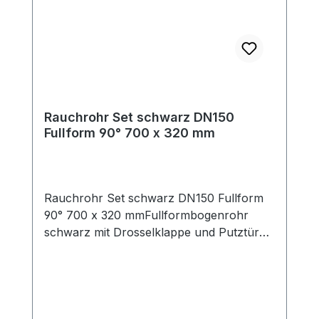
Rauchrohranschluß oben). Passende
Bögen, Rauchrohrsets und
Längenelemente zur Ergänzung für Ihre
individuelle Anschlußsituation finden Sie
ebenfalls in unserem Shop.
Rauchrohr Set schwarz DN150
Fullform 90° 700 x 320 mm
Rauchrohr Set schwarz DN150 Fullform
90° 700 x 320 mmFullformbogenrohr
schwarz mit Drosselklappe und Putztüre,
Set mit Rosette und DoppelwandfutterDas
Rauchrohrset besteht aus folgenden
Elementen:Fullformbogenrohr mit
Reinigungsöffnung und Drosselklappe,
Doppelwandfutter DN150 (Länge ca. 115