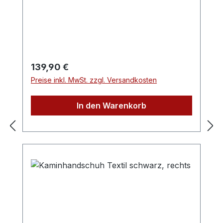
und Kehrbesen werden in der oberen
nachhaltigen Waldnutzung bei. Der
Halterung eingehängt.Material und Farbe:
Umwelt zuliebe.
Stahl, schwarz
Regulärer Preis:
139,90 €
Preise inkl. MwSt. zzgl. Versandkosten
In den Warenkorb