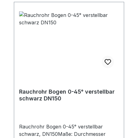
Verbindungsseite für Steckverbindung der
Rohre (50 mm lang)Dieses Rauchrohr ist
das passende Zubehör zu den jeweiligen
Kaminöfen (mit 150mm
Rauchrohranschluß oben). Passende
Bögen, Rauchrohrsets und
Längenelemente zur Ergänzung für Ihre
individuelle Anschlußsituation finden Sie
ebenfalls in unserem Shop.
Rauchrohr Bogen 0-45° verstellbar
schwarz DN150
Rauchrohr Bogen 0-45° verstellbar
schwarz, DN150Maße: Durchmesser