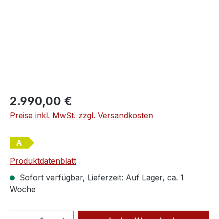
Regulärer Preis:
2.990,00 €
Preise inkl. MwSt. zzgl. Versandkosten
A
Produktdatenblatt
Sofort verfügbar, Lieferzeit: Auf Lager, ca. 1
Woche
Produkt Anzahl: Gib den gewünschten We