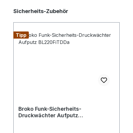
Produktgalerie überspringen
Sicherheits-Zubehör
Tipp
Broko Funk-Sicherheits-
Druckwächter Aufputz
BL220FiTDDa