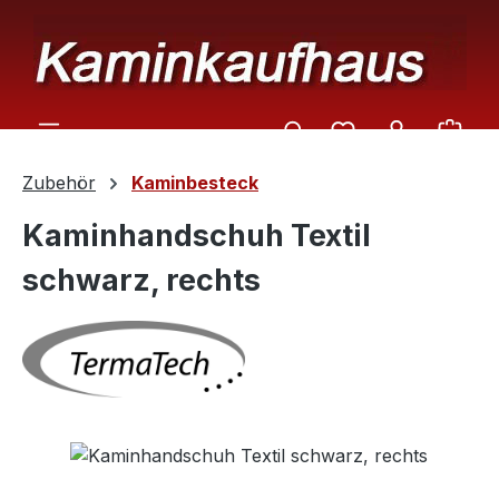
Zum Hauptinhalt springen
Ware
Zubehör
Kaminbesteck
Kaminhandschuh Textil
schwarz, rechts
Bildergalerie überspringen