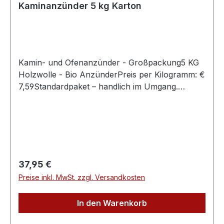
Kaminanzünder 5 kg Karton
Kamin- und Ofenanzünder - Großpackung5 KG
Holzwolle - Bio AnzünderPreis per Kilogramm: €
7,59Standardpaket – handlich im Umgang.
Kartonmaße HxBxT =
210x300x400mmZündling®-Bio-Anzünder von
Mayko-Feuer sind ausschließlich aus
Naturstoffen gefertigt. Durch die Holzwolle und
das Wachs brennt der Zündling giftfrei und
geruchslos ab – mit kräftiger Flamme und langer
Regulärer Preis:
37,95 €
Brenndauer von rund 10 Minuten. Die
Preise inkl. MwSt. zzgl. Versandkosten
Verwendung ist damit klimafreundlich und
sparsam zugleich – der Umwelt zuliebe.Die
In den Warenkorb
Zündlinge sind FSC®-zertifiziertEin
Alleskönner.Die Anzünder werden ausschließlich