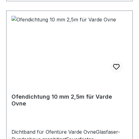
zu 50 km bieten wir Ihnen auch Wartungs-
Reparaturleistungen an.Senden uns Ihre
Anfrage per E-Mail an
info@kaminkaufhaus.deoder rufen Sie uns gerne
an: Lutz Herrmann, tel. 04185-7974190
Ofendichtung 10 mm 2,5m für Varde
Ovne
Dichtband für Ofentüre Varde OvneGlasfaser-