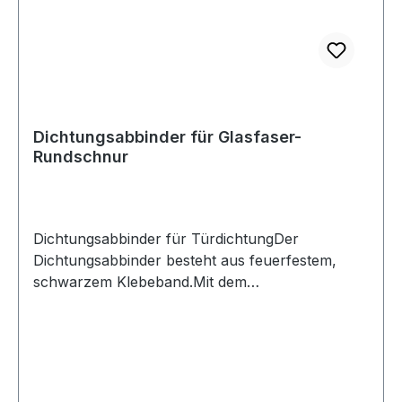
Dichtungsabbinder für Glasfaser-
Rundschnur
Dichtungsabbinder für TürdichtungDer
Dichtungsabbinder besteht aus feuerfestem,
schwarzem Klebeband.Mit dem
Dichtungsabbinder werden die Enden der
Dicktungskordeln, bzw. Glasfaser-Rundschnur
abgeklebt. So wird ein Ausfransen der Enden
verhindert.Den Streifen können Sie mit einer
Scheere auf die erforderliche Größe, bzw. Länge