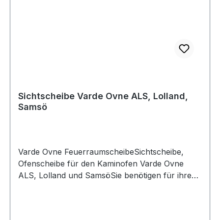
info@kaminkaufhaus.deoder rufen Sie uns gerne
an: Lutz Herrmann, tel. 04185-7974190
Sichtscheibe Varde Ovne ALS, Lolland,
Samsö
Varde Ovne FeuerraumscheibeSichtscheibe,
Ofenscheibe für den Kaminofen Varde Ovne
ALS, Lolland und SamsöSie benötigen für ihren
Kaminofen Varde Ovne ALS, Lolland oder
Samsö Zubehör oder original Ersatzteile ?Dann
finden Sie hier bei uns original Teile und