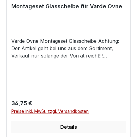
Montageset Glasscheibe für Varde Ovne
Varde Ovne Montageset Glasscheibe Achtung:
Der Artikel geht bei uns aus dem Sortiment,
Verkauf nur solange der Vorrat reicht!!!
Montageset für Kaminofen Varde OvneSet 17-
Teilig, vier Schraubenmuttern, sechs Schrauben
und fünf HaltefedernDas 17-teilige Montageset
Glasscheibe passt für folgende Modelle:ALS,
Bogö, Bolton, Bornholm, Cardiff, Dallas, Farsö,
Femö, Fuego, Fur, Houston, Lincoln, Lolland,
Regulärer Preis:
34,75 €
Samsö, Seattle, Uniq, VisionSie benötigen für
Preise inkl. MwSt. zzgl. Versandkosten
ihren Kaminofen von Varde Ovne Zubehör oder
original Ersatzteile ?Dann finden Sie hier bei uns
Details
original Teile und passendes Zubehör für Ihren
Kaminofen von Varde Ovne. Im Umkreis von bis