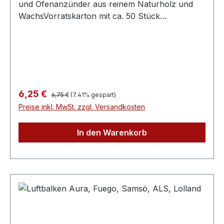
und Ofenanzünder aus reinem Naturholz und
WachsVorratskarton mit ca. 50 Stück
Ofenanzündern.Kartonmaße HxBxT =
215x135x115mmInhalt ca. 625g.Preis per
Kilogramm: € 10,00- Lange brenndauer- Aus
natürlichen Materialien: Holzwolle und Wachs-
Unbeschränkt haltbar, altert nicht-
Schadstofffreie Verbrennung- Ideal für Kamine,
Regulärer Preis:
Verkaufspreis:
6,25 €
6,75 €
(7.41% gespart)
Kaminöfen, Kachelöfen
Preise inkl. MwSt. zzgl. Versandkosten
In den Warenkorb