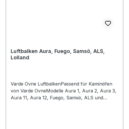
Luftbalken Aura, Fuego, Samsö, ALS,
Lolland
Varde Ovne LuftbalkenPassend für Kaminöfen
von Varde OvneModelle Aura 1, Aura 2, Aura 3,
Aura 11, Aura 12, Fuego, Samsö, ALS und
LollandSie benötigen für ihren Kaminofen Varde
Ovne Zubehör oder original Ersatzteile ?Dann
finden Sie hier bei uns original Teile und
passendes Zubehör für Ihren Kaminofen von