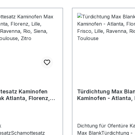
tesatz Kaminofen
Türdichtung Max Bla
k Atlanta, Florenz,
Kaminofen - Atlanta, 
ssabon, Ravenna, Rio,
Frisco, Lille, Ravenna,
tratos, Toulouse, Zitro
Siena, Toulouse
k
Dichtung für Ofentüre K
esatzSchamottesatz
Max BlankTürdichtung -