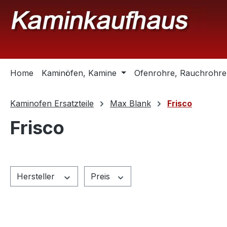
m Hauptinhalt springen
Zur Suche springen
Zur Hauptnavigation springen
Home
Kaminöfen, Kamine
Ofenrohre, Rauchrohre
Kaminofen Ersatzteile
Max Blank
Frisco
Frisco
Hersteller
Preis