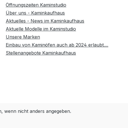
original
Öffnungszeiten Kaminstudio
Sie hier
Über uns - Kaminkaufhaus
en
es Zubehör
Aktuelles - News im Kaminkaufhaus
n Max
Aktuelle Modelle im Kaminstudio
nurkleber
Unsere Marken
f bitte
Einbau von Kaminöfen auch ab 2024 erlaubt....
Stellenangebote Kaminkaufhaus
ber:Der
 ist ein
ungs- und
e Formel
ralischen
 einem
u +1100
 wenn nicht anders angegeben.
nen lassen
eizen.