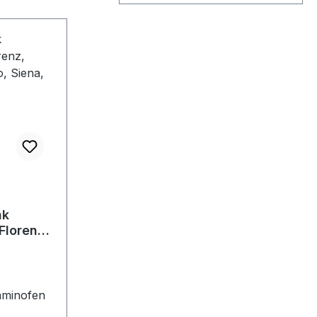
nk
Florenz,
 Rio,
aminofen