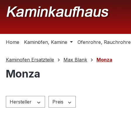
m Hauptinhalt springen
Zur Suche springen
Zur Hauptnavigation springen
Home
Kaminöfen, Kamine
Ofenrohre, Rauchrohre
Kaminofen Ersatzteile
Max Blank
Monza
Monza
Hersteller
Preis