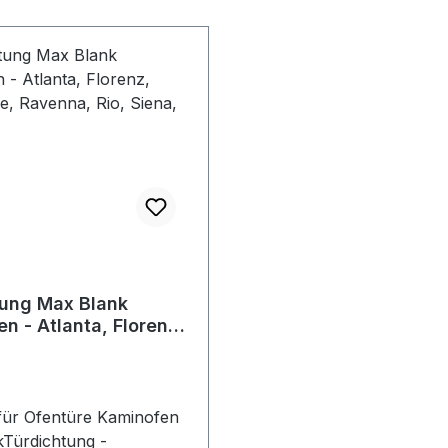
tung Max Blank
n - Atlanta, Florenz,
ille, Ravenna, Rio,
oulouse
für Ofentüre Kaminofen
Türdichtung -