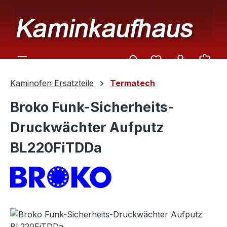
Zum Hauptinhalt springen
Ware
Kaminofen Ersatzteile
Termatech
Broko Funk-Sicherheits-
Druckwächter Aufputz
BL220FiTDDa
Bildergalerie überspringen