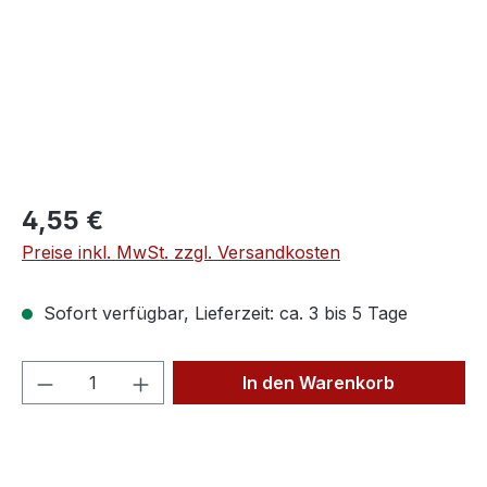
Regulärer Preis:
4,55 €
Preise inkl. MwSt. zzgl. Versandkosten
Sofort verfügbar, Lieferzeit: ca. 3 bis 5 Tage
Produkt Anzahl: Gib den gewünschten We
In den Warenkorb