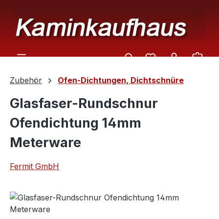
Zum Hauptinhalt springen
Ware
Zubehör
Ofen-Dichtungen, Dichtschnüre
Glasfaser-Rundschnur
Ofendichtung 14mm
Meterware
Fermit GmbH
Bildergalerie überspringen