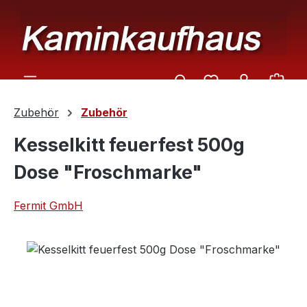
Zum Hauptinhalt springen
Ware
Zubehör
Zubehör
Kesselkitt feuerfest 500g
Dose "Froschmarke"
Fermit GmbH
Bildergalerie überspringen