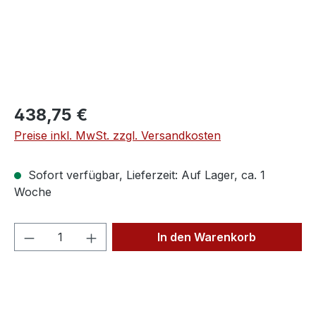
Regulärer Preis:
438,75 €
Preise inkl. MwSt. zzgl. Versandkosten
Sofort verfügbar, Lieferzeit: Auf Lager, ca. 1
Woche
Produkt Anzahl: Gib den gewünschten We
In den Warenkorb