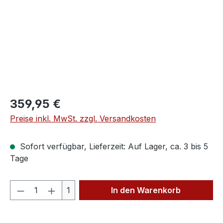
Regulärer Preis:
359,95 €
Preise inkl. MwSt. zzgl. Versandkosten
Sofort verfügbar, Lieferzeit: Auf Lager, ca. 3 bis 5
Tage
Produkt Anzahl: Gib den gewünschten We
1
In den Warenkorb