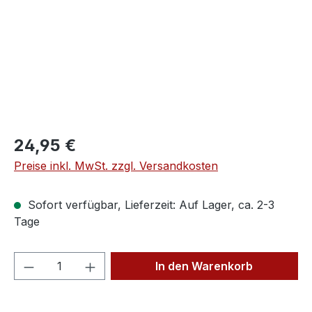
Regulärer Preis:
24,95 €
Preise inkl. MwSt. zzgl. Versandkosten
Sofort verfügbar, Lieferzeit: Auf Lager, ca. 2-3
Tage
Produkt Anzahl: Gib den gewünschten We
In den Warenkorb