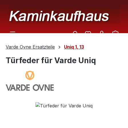
Zum Hauptinhalt springen
Ware
Varde Ovne Ersatzteile
Uniq 1, 13
Türfeder für Varde Uniq
Bildergalerie überspringen