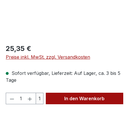
Regulärer Preis:
25,35 €
Preise inkl. MwSt. zzgl. Versandkosten
Sofort verfügbar, Lieferzeit: Auf Lager, ca. 3 bis 5
Tage
Produkt Anzahl: Gib den gewünschten We
1
In den Warenkorb