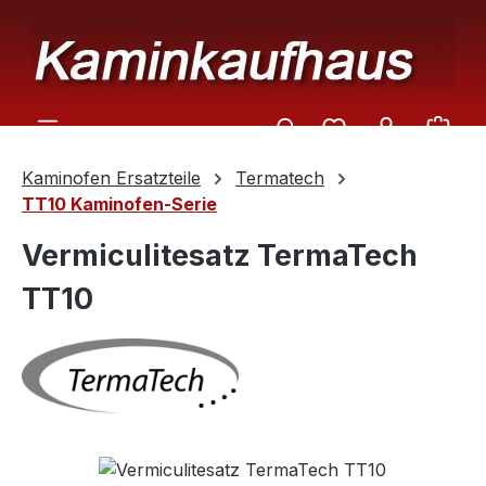
Zum Hauptinhalt springen
Ware
Kaminofen Ersatzteile
Termatech
TT10 Kaminofen-Serie
Vermiculitesatz TermaTech
TT10
Bildergalerie überspringen