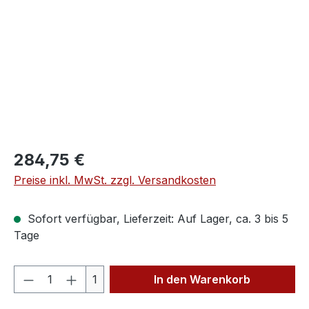
Regulärer Preis:
284,75 €
Preise inkl. MwSt. zzgl. Versandkosten
Sofort verfügbar, Lieferzeit: Auf Lager, ca. 3 bis 5
Tage
Produkt Anzahl: Gib den gewünschten We
1
In den Warenkorb