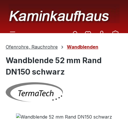
Zum Hauptinhalt springen
Ware
Ofenrohre, Rauchrohre
Wandblenden
Wandblende 52 mm Rand
DN150 schwarz
Bildergalerie überspringen