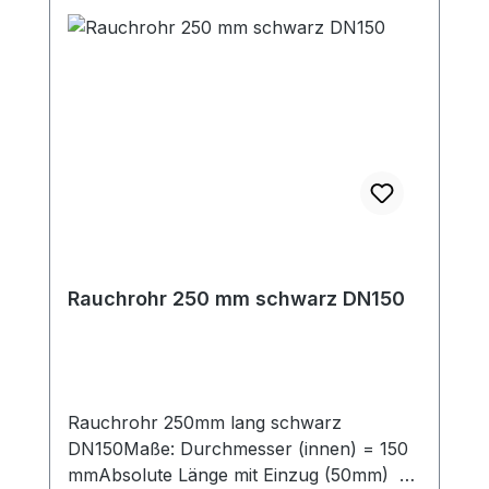
Rohre (50 mm lang)Dieses Rauchrohr ist
das passende Zubehör zu den jeweiligen
Kaminöfen (mit 150mm
Rauchrohranschluß oben). Passende
Bögen, Rauchrohrsets und
Längenelemente zur Ergänzung für Ihre
individuelle Anschlußsituation finden Sie
ebenfalls in unserem Shop.
Rauchrohr 250 mm schwarz DN150
Rauchrohr 250mm lang schwarz
DN150Maße: Durchmesser (innen) = 150
mmAbsolute Länge mit Einzug (50mm) =