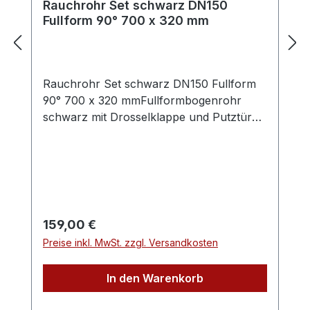
Rauchrohr Set schwarz DN150
Fullform 90° 700 x 320 mm
Rauchrohr Set schwarz DN150 Fullform
90° 700 x 320 mmFullformbogenrohr
schwarz mit Drosselklappe und Putztüre,
Set mit Rosette und DoppelwandfutterDas
Rauchrohrset besteht aus folgenden
Elementen:Fullformbogenrohr mit
Reinigungsöffnung und Drosselklappe,
Doppelwandfutter DN150 (Länge ca. 115
mm, Aussendurchmesser ca. 165mm) und
Regulärer Preis:
159,00 €
Wandrosette (50 mm Randbreite).Farbe:
Preise inkl. MwSt. zzgl. Versandkosten
SchwarzMaße: Durchmesser (innen) =
150 mm, Schenkellängen L1 (waagerecht)
In den Warenkorb
= 320 mm, L2 (senkrecht) = 700
mmVerbindungsleitung für