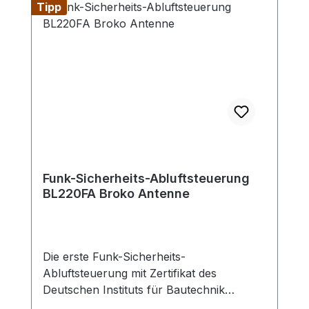
Tipp
Differenzdrucksensor auch mit
Windschutzdose für die
Außendruckmessung erhältlich.Hinweis:
Max. Schaltleistung beträt 5A/1150W -
sollte die max. Leistungsaufnahme des
Abluftgerätes höher sein, muss die
Leistung über ein zusätzliches Relais
geführt werden.
Funk-Sicherheits-Abluftsteuerung
BL220FA Broko Antenne
Die erste Funk-Sicherheits-
Abluftsteuerung mit Zertifikat des
Deutschen Instituts für Bautechnik
(DIBt)Geeignet bei Einbau des Empfängers