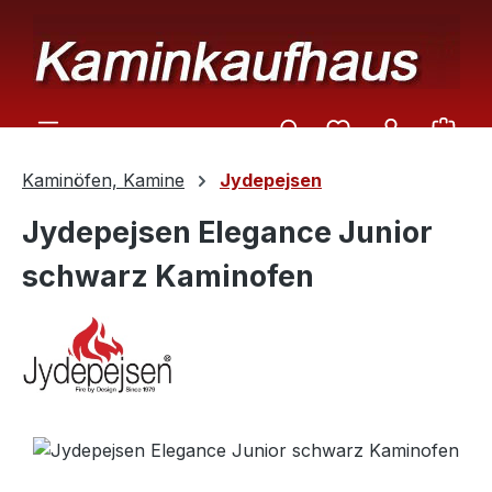
Zum Hauptinhalt springen
Ware
Kaminöfen, Kamine
Jydepejsen
Jydepejsen Elegance Junior
schwarz Kaminofen
Bildergalerie überspringen