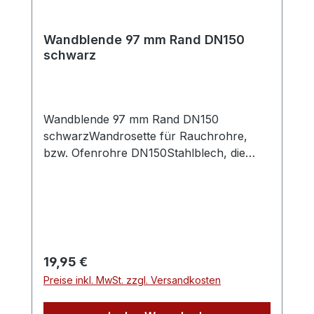
Wandblende 97 mm Rand DN150
schwarz
Wandblende 97 mm Rand DN150
schwarzWandrosette für Rauchrohre,
bzw. Ofenrohre DN150Stahlblech, die
Oberfläche ist mit hitzefestem
Senothermlack beschichtet, Farbe:
schwarz 703.381 Innendurchmesser ca.
156 mm, Außendurchmesser ca. 350 mm,
ca. 97 mm RandBesonders breiter Rand
von ca. 97 mm, besonders gut geeignet
Regulärer Preis:
19,95 €
um Kernbohrungen von 250mm ab zu
Preise inkl. MwSt. zzgl. Versandkosten
decken (z.B. nachträgliche Kernbohrung
im Schornstein oder der Hauswand für