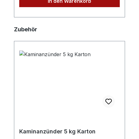
In den Warenkorb
Edelstahlschornsteine)
Produktgalerie überspringen
Zubehör
Kaminanzünder 5 kg Karton