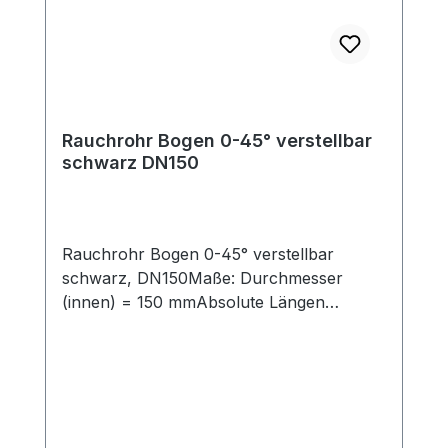
individuelle Anschlußsituation finden Sie
ebenfalls in unserem Shop.
Rauchrohr Bogen 0-45° verstellbar
schwarz DN150
Rauchrohr Bogen 0-45° verstellbar
schwarz, DN150Maße: Durchmesser
(innen) = 150 mmAbsolute Längen
(Schenkellänge außen, mit Einzug (50mm)
= 150 mm und 150 mmSchenkellängen
außen ohne Einzug (50mm) = 100 mm
und 150 mmVerbindungsleitung für
Festbrennstoffe, aus Stahlblech mit 2mm
Wandstärke, mit eingezogener