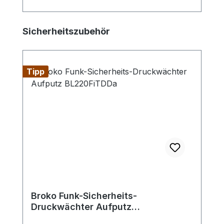
Produktgalerie überspringen
Sicherheitszubehör
Tipp
Broko Funk-Sicherheits-
Druckwächter Aufputz
BL220FiTDDa