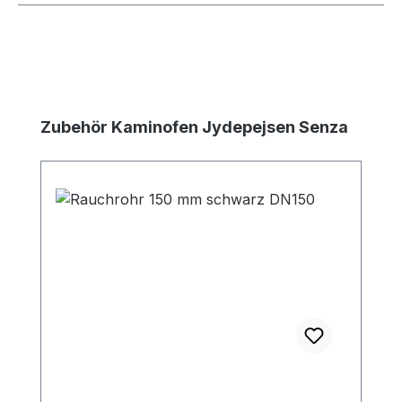
Produktgalerie überspringen
Zubehör Kaminofen Jydepejsen Senza