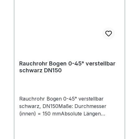
Rauchrohranschluß oben). Passende
Bögen, Rauchrohrsets und
Längenelemente zur Ergänzung für Ihre
individuelle Anschlußsituation finden Sie
ebenfalls in unserem Shop.
Rauchrohr Bogen 0-45° verstellbar
schwarz DN150
Rauchrohr Bogen 0-45° verstellbar
schwarz, DN150Maße: Durchmesser
(innen) = 150 mmAbsolute Längen
(Schenkellänge außen, mit Einzug (50mm)
= 150 mm und 150 mmSchenkellängen
außen ohne Einzug (50mm) = 100 mm