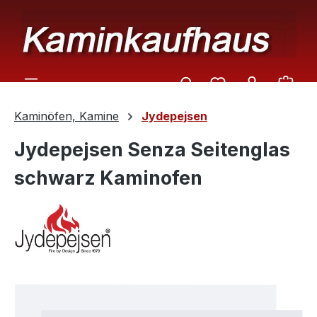
Zum Hauptinhalt springen
Ware
Kaminöfen, Kamine
Jydepejsen
Jydepejsen Senza Seitenglas
schwarz Kaminofen
Bildergalerie überspringen