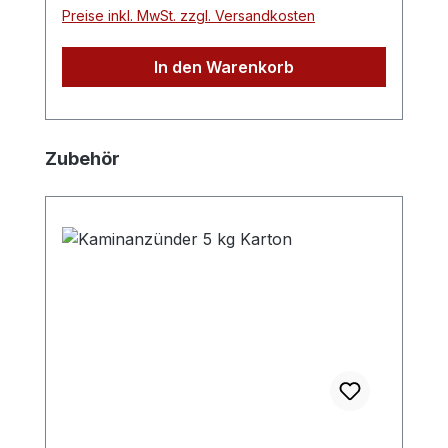
um Kernbohrungen von 250mm ab zu
Preise inkl. MwSt. zzgl. Versandkosten
decken (z.B. nachträgliche Kernbohrung
im Schornstein oder der Hauswand für
In den Warenkorb
Edelstahlschornsteine)
Produktgalerie überspringen
Zubehör