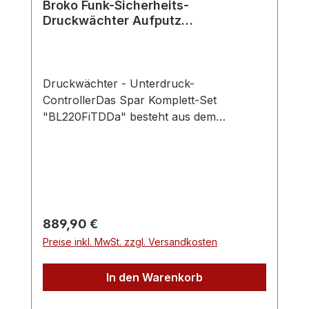
Broko Funk-Sicherheits-
Druckwächter Aufputz
BL220FiTDDa
Druckwächter - Unterdruck-
ControllerDas Spar Komplett-Set
"BL220FiTDDa" besteht aus dem
Unterdruckwächter BL220DD Aufputz mit
dem Temperaturfühler BL220Temp, dem
Sicherheitsschalter mit Außenantenne
Einbauvariante BL220FiRX und dem
Fensterkontaktschalter BL220FTX. Ihre
Abluftanlage wird dann erst abgeschaltet,
Regulärer Preis:
889,90 €
wenn der Ofen beheizt ist und der
Preise inkl. MwSt. zzgl. Versandkosten
Unterdruck zu niedrig ist.Mit diesem
Komplettset genießen Sie maximale
In den Warenkorb
Sicherheit in Kombination mit maximalem
Komfort, da Sie mit diesem Kauf, von den