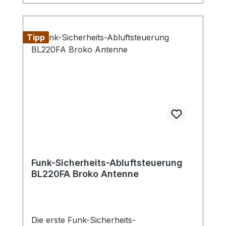
Geräten bis zu den Montageteilen, alles
bekommen, was Sie je benötigen
werden.Auf Wunsch ist der
Tipp
Differenzdrucksensor auch mit
Windschutzdose für die
Außendruckmessung erhältlich.Hinweis:
Max. Schaltleistung beträt 5A/1150W -
sollte die max. Leistungsaufnahme des
Abluftgerätes höher sein, muss die
Leistung über ein zusätzliches Relais
geführt werden.
Funk-Sicherheits-Abluftsteuerung
BL220FA Broko Antenne
Die erste Funk-Sicherheits-