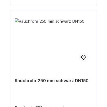
schwarz 703.381Einsatztemperatur bis
400°C, gefertigt nach DIN 1298Verjüngte
Verbindungsseite für Steckverbindung der
Rohre (50 mm lang)Dieses Rauchrohr ist
das passende Zubehör zu den jeweiligen
Kaminöfen (mit 150mm
Rauchrohranschluß oben). Passende
Bögen, Rauchrohrsets und
Längenelemente zur Ergänzung für Ihre
individuelle Anschlußsituation finden Sie
ebenfalls in unserem Shop.
Rauchrohr 250 mm schwarz DN150