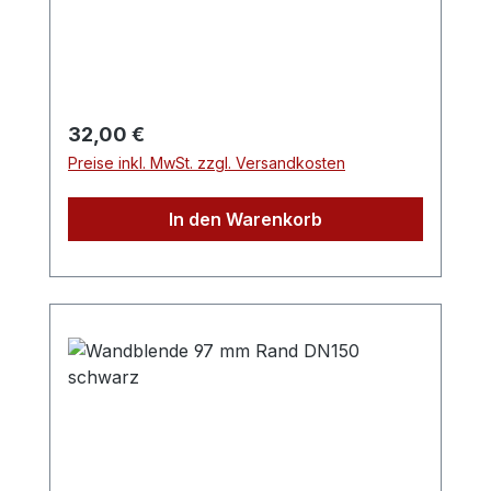
(Einscheibensicherheitsglas)Eine passende
Dichtlippe verhindert die Ansammlung von
Schmutzpartikeln unter der Glasplatte.
Regulärer Preis:
32,00 €
Preise inkl. MwSt. zzgl. Versandkosten
In den Warenkorb