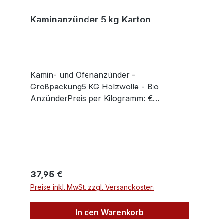
Kaminanzünder 5 kg Karton
Kamin- und Ofenanzünder -
Großpackung5 KG Holzwolle - Bio
AnzünderPreis per Kilogramm: €
7,59Standardpaket – handlich im Umgang.
Kartonmaße HxBxT =
210x300x400mmZündling®-Bio-Anzünder
von Mayko-Feuer sind ausschließlich aus
Naturstoffen gefertigt. Durch die
Holzwolle und das Wachs brennt der
Regulärer Preis:
37,95 €
Zündling giftfrei und geruchslos ab – mit
Preise inkl. MwSt. zzgl. Versandkosten
kräftiger Flamme und langer Brenndauer
von rund 10 Minuten. Die Verwendung ist
In den Warenkorb
damit klimafreundlich und sparsam