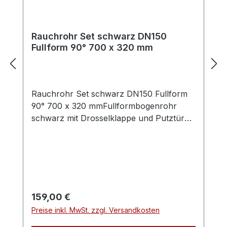
ebenfalls in unserem Shop.
Rauchrohr Set schwarz DN150
Fullform 90° 700 x 320 mm
Rauchrohr Set schwarz DN150 Fullform
90° 700 x 320 mmFullformbogenrohr
schwarz mit Drosselklappe und Putztüre,
Set mit Rosette und DoppelwandfutterDas
Rauchrohrset besteht aus folgenden
Elementen:Fullformbogenrohr mit
Reinigungsöffnung und Drosselklappe,
Doppelwandfutter DN150 (Länge ca. 115
mm, Aussendurchmesser ca. 165mm) und
Regulärer Preis:
159,00 €
Wandrosette (50 mm Randbreite).Farbe:
Preise inkl. MwSt. zzgl. Versandkosten
SchwarzMaße: Durchmesser (innen) =