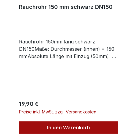
Rauchrohr 150 mm schwarz DN150
Rauchrohr 150mm lang schwarz
DN150Maße: Durchmesser (innen) = 150
mmAbsolute Länge mit Einzug (50mm) =
150 mmLänge ohne Einzug (50mm) = 100
mmVerbindungsleitung für
Festbrennstoffe, aus Stahlblech mit 2mm
Wandstärke, mit eingezogener
Steckverbindung (50mm).Abgasrohr für
den Einsatzbereich im Wohn- und
Regulärer Preis:
19,90 €
Sichtbereich für frei im Raum stehende
Preise inkl. MwSt. zzgl. Versandkosten
Kaminöfen mit Rauchrohranschluss
oben.Die Oberfläche ist mit hitzefestem
In den Warenkorb
Senothermlack beschichtet, Farbe: