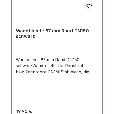
Wandblende 97 mm Rand DN150
schwarz
Wandblende 97 mm Rand DN150
schwarzWandrosette für Rauchrohre,
bzw. Ofenrohre DN150Stahlblech, die
Oberfläche ist mit hitzefestem
Senothermlack beschichtet, Farbe:
schwarz 703.381 Innendurchmesser ca.
156 mm, Außendurchmesser ca. 350 mm,
ca. 97 mm RandBesonders breiter Rand
von ca. 97 mm, besonders gut geeignet
Regulärer Preis:
19,95 €