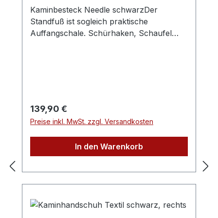
zertifiziert. Das bedeutet, dass wir
Kaminbesteck Needle schwarzDer
ausschließlich Holz aus vorbildlich
Standfuß ist sogleich praktische
bewirtschafteten Wäldern verwenden.
Auffangschale. Schürhaken, Schaufel
Damit tragen wir zur Sicherung der
und Kehrbesen werden in der oberen
nachhaltigen Waldnutzung bei. Der
Halterung eingehängt.Material und Farbe:
Umwelt zuliebe.
Stahl, schwarz
Regulärer Preis:
139,90 €
Preise inkl. MwSt. zzgl. Versandkosten
In den Warenkorb