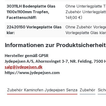
30311LH Bodenplatte Glas
Ohne Unterlegplatte 
1100x1100mm Tropfen,
Zubehör Unterlegplat
Facettenschliff:
149,00 €)
22420150 Vorlegeplatte Glas
Ohne Zubehör Vorlegep
klar:
Vorlegeplatte Glas kla
Informationen zur Produktsicherheit
Hersteller gemäß GPSR
Jydepejsen A/S, Ahornsvinget 3-7, NR. Felding, 7500 
salg@jydepejsen.dk
https://www.jydepejsen.com
Zubehör Kaminofen Jydepejsen Senza
Zubehör
Sich
Produktgalerie überspringen