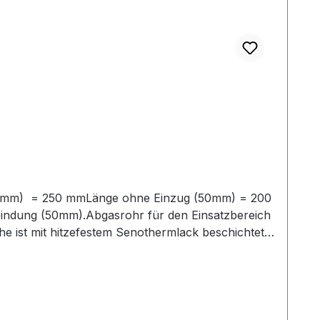
50mm) = 250 mmLänge ohne Einzug (50mm) = 200
bindung (50mm).Abgasrohr für den Einsatzbereich
 ist mit hitzefestem Senothermlack beschichtet,
r Steckverbindung der Rohre (50 mm lang)Dieses
assende Bögen, Rauchrohrsets und