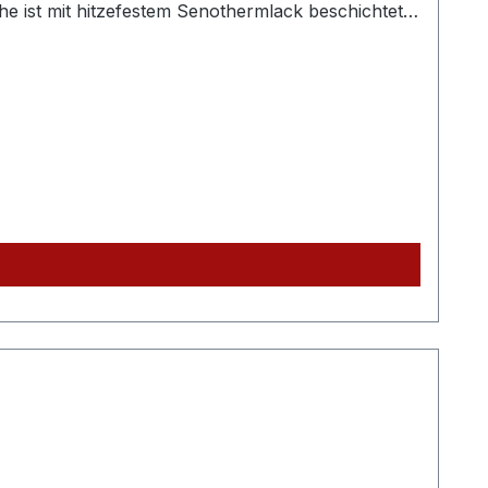
 ist mit hitzefestem Senothermlack beschichtet,
r Steckverbindung der Rohre (50 mm lang)Dieses
assende Bögen, Rauchrohrsets und