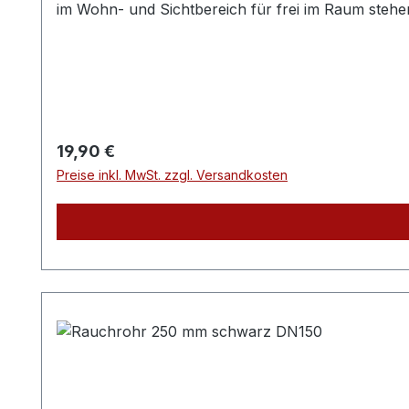
im Wohn- und Sichtbereich für frei im Raum stehe
Farbe: schwarz 703.381Einsatztemperatur bis 400°
Rauchrohr ist das passende Zubehör zu den jewe
Längenelemente zur Ergänzung für Ihre individuell
Regulärer Preis:
19,90 €
Preise inkl. MwSt. zzgl. Versandkosten