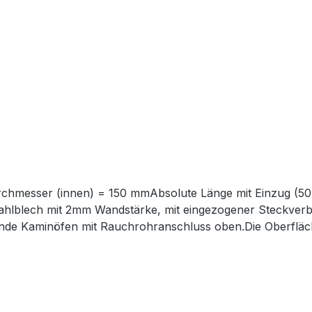
hmesser (innen) = 150 mmAbsolute Länge mit Einzug (
tahlblech mit 2mm Wandstärke, mit eingezogener Steckver
nde Kaminöfen mit Rauchrohranschluss oben.Die Oberfläche
C, gefertigt nach DIN 1298Verjüngte Verbindungsseite fü
iligen Kaminöfen (mit 150mm Rauchrohranschluß oben). P
e Anschlußsituation finden Sie ebenfalls in unserem Shop.