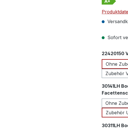
A+
Produktdate
Versandko
Sofort ver
22420150 Vo
Ohne Zube
Zubehör Vo
30141LH Bo
Facettensch
Ohne Zube
Zubehör U
30311LH Bo