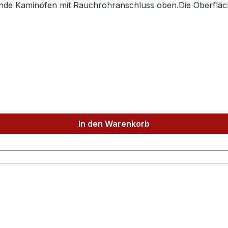
nde Kaminöfen mit Rauchrohranschluss oben.Die Oberfläche
C, gefertigt nach DIN 1298Verjüngte Verbindungsseite fü
iligen Kaminöfen (mit 150mm Rauchrohranschluß oben). P
e Anschlußsituation finden Sie ebenfalls in unserem Shop.
In den Warenkorb