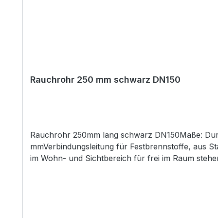
Rauchrohr 250 mm schwarz DN150
Rauchrohr 250mm lang schwarz DN150Maße: Durc
mmVerbindungsleitung für Festbrennstoffe, aus S
im Wohn- und Sichtbereich für frei im Raum stehe
Farbe: schwarz 703.381Einsatztemperatur bis 400°
Rauchrohr ist das passende Zubehör zu den jewe
Längenelemente zur Ergänzung für Ihre individuell