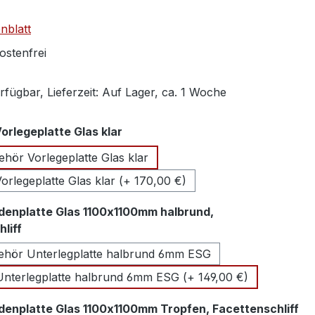
nblatt
stenfrei
fügbar, Lieferzeit: Auf Lager, ca. 1 Woche
auswählen
rlegeplatte Glas klar
hör Vorlegeplatte Glas klar
rlegeplatte Glas klar (+ 170,00 €)
denplatte Glas 1100x1100mm halbrund,
auswählen
liff
hör Unterlegplatte halbrund 6mm ESG
nterlegplatte halbrund 6mm ESG (+ 149,00 €)
au
denplatte Glas 1100x1100mm Tropfen, Facettenschliff