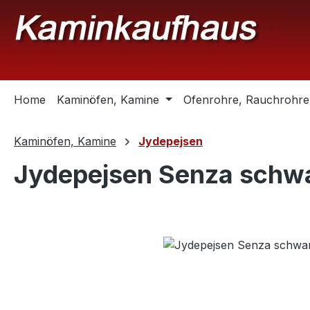
m Hauptinhalt springen
Zur Suche springen
Zur Hauptnavigation springen
Home
Kaminöfen, Kamine
Ofenrohre, Rauchrohre
Kaminöfen, Kamine
Jydepejsen
Jydepejsen Senza schw
Bildergalerie überspringen