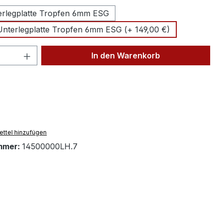
rlegplatte Tropfen 6mm ESG
nterlegplatte Tropfen 6mm ESG (+ 149,00 €)
 Anzahl: Gib den gewünschten Wert ein 
In den Warenkorb
ttel hinzufügen
mmer:
14500000LH.7
"