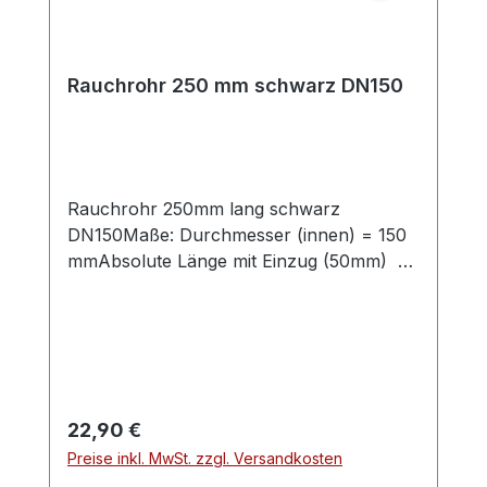
Rauchrohr 250 mm schwarz DN150
Rauchrohr 250mm lang schwarz
DN150Maße: Durchmesser (innen) = 150
mmAbsolute Länge mit Einzug (50mm) =
250 mmLänge ohne Einzug (50mm) = 200
mmVerbindungsleitung für
Festbrennstoffe, aus Stahlblech mit 2mm
Wandstärke, mit eingezogener
Steckverbindung (50mm).Abgasrohr für
den Einsatzbereich im Wohn- und
Regulärer Preis:
22,90 €
Sichtbereich für frei im Raum stehende
Preise inkl. MwSt. zzgl. Versandkosten
Kaminöfen mit Rauchrohranschluss