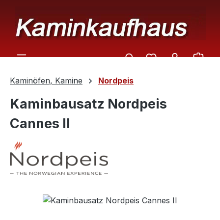
Zum Hauptinhalt springen
Ware
Kaminöfen, Kamine
Nordpeis
Kaminbausatz Nordpeis
Cannes II
Bildergalerie überspringen