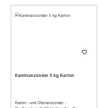
Rohre (50 mm lang)Dieses Rauchrohr ist
das passende Zubehör zu den jeweiligen
Kaminöfen (mit 150mm
Rauchrohranschluß oben). Passende
Bögen, Rauchrohrsets und
Längenelemente zur Ergänzung für Ihre
individuelle Anschlußsituation finden Sie
ebenfalls in unserem Shop.
Kaminanzünder 5 kg Karton
Kamin- und Ofenanzünder -