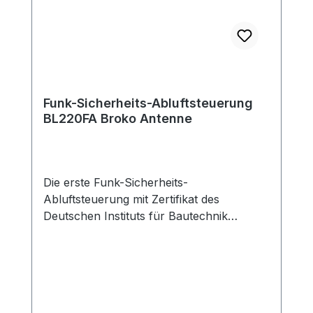
sollte die max. Leistungsaufnahme des
Abluftgerätes höher sein, muss die
Leistung über ein zusätzliches Relais
geführt werden.
Funk-Sicherheits-Abluftsteuerung
BL220FA Broko Antenne
Die erste Funk-Sicherheits-
Abluftsteuerung mit Zertifikat des
Deutschen Instituts für Bautechnik
(DIBt)Geeignet bei Einbau des Empfängers
außerhalb und innerhalb der
Dunstabzugshaube/Edelstahlgehäuse der
Dunstabzugshaube.Achtung: Der
Empfänger mit Antenne kann auch hinter