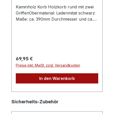
Kaminholz Korb Holzkorb rund mit zwei
GriffenObermaterial: Lederimitat schwarz
Maße: ca. 390mm Durchmesser und ca.
310mm hoch
Regulärer Preis:
69,95 €
Preise inkl. MwSt. zzgl. Versandkosten
In den Warenkorb
Produktgalerie überspringen
Sicherheits-Zubehör