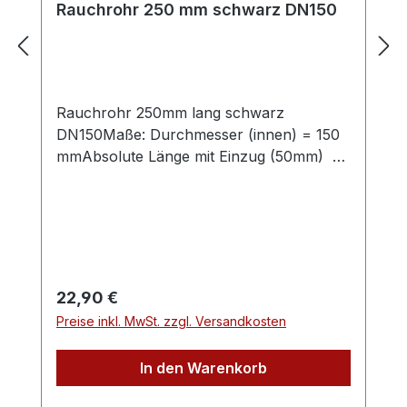
Rauchrohr 250 mm schwarz DN150
Rauchrohr 250mm lang schwarz
DN150Maße: Durchmesser (innen) = 150
mmAbsolute Länge mit Einzug (50mm) =
250 mmLänge ohne Einzug (50mm) = 200
mmVerbindungsleitung für
Festbrennstoffe, aus Stahlblech mit 2mm
Wandstärke, mit eingezogener
Steckverbindung (50mm).Abgasrohr für
den Einsatzbereich im Wohn- und
Regulärer Preis:
22,90 €
Sichtbereich für frei im Raum stehende
Preise inkl. MwSt. zzgl. Versandkosten
Kaminöfen mit Rauchrohranschluss
oben.Die Oberfläche ist mit hitzefestem
In den Warenkorb
Senothermlack beschichtet, Farbe:
schwarz 703.381Einsatztemperatur bis