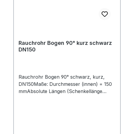
Rauchrohr Bogen 90° kurz schwarz
DN150
Rauchrohr Bogen 90° schwarz, kurz,
DN150Maße: Durchmesser (innen) = 150
mmAbsolute Längen (Schenkellänge
außen, mit Einzug (50mm) = 245 mm und
245 mmSchenkellängen außen ohne
Einzug (50mm) = 195 mm und 245 mmMit
ReinigungstüreVerbindungsleitung für
Festbrennstoffe, aus Stahlblech mit 2mm