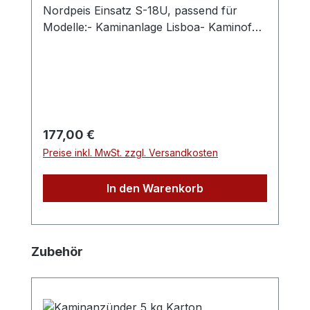
Nordpeis Einsatz S-18U, passend für
Modelle:- Kaminanlage Lisboa- Kaminofen
Uno 1- Kaminofen Uno 2- Kaminofen Uno
4- Kaminofen Uno 5Stahlblech, schwarz
lackiert, mit Klappgriff zur leichten
Entnahme
Regulärer Preis:
177,00 €
Preise inkl. MwSt. zzgl. Versandkosten
In den Warenkorb
Produktgalerie überspringen
Zubehör