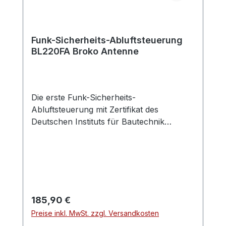
geführt werden.
Funk-Sicherheits-Abluftsteuerung
BL220FA Broko Antenne
Die erste Funk-Sicherheits-
Abluftsteuerung mit Zertifikat des
Deutschen Instituts für Bautechnik
(DIBt)Geeignet bei Einbau des Empfängers
außerhalb und innerhalb der
Dunstabzugshaube/Edelstahlgehäuse der
Dunstabzugshaube.Achtung: Der
Empfänger mit Antenne kann auch hinter
einer
Regulärer Preis:
185,90 €
Metallverkleidung/Edelstahverkleidung
Preise inkl. MwSt. zzgl. Versandkosten
montiert werden, die außerhalb der