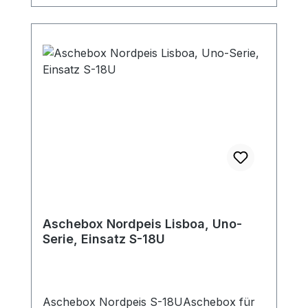
400°C, gefertigt nach DIN 1298Verjüngte
Verbindungsseite für Steckverbindung der
Rohre (50 mm lang)Dieses Rauchrohr ist
das passende Zubehör zu den jeweiligen
Kaminöfen (mit 150mm
Rauchrohranschluß oben). Passende
Bögen, Rauchrohrsets und
Längenelemente zur Ergänzung für Ihre
individuelle Anschlußsituation finden Sie
ebenfalls in unserem Shop.
Aschebox Nordpeis Lisboa, Uno-
Serie, Einsatz S-18U
Aschebox Nordpeis S-18UAschebox für