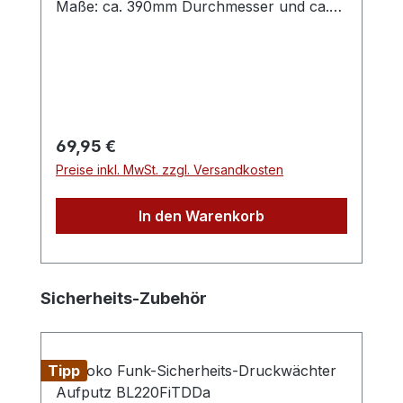
Maße: ca. 390mm Durchmesser und ca.
310mm hoch
Regulärer Preis:
69,95 €
Preise inkl. MwSt. zzgl. Versandkosten
In den Warenkorb
Produktgalerie überspringen
Sicherheits-Zubehör
Tipp