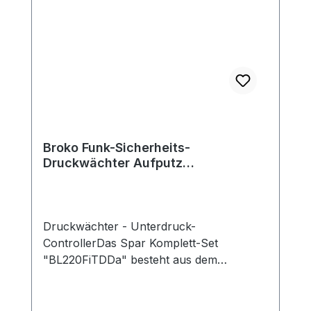
Broko Funk-Sicherheits-
Druckwächter Aufputz
BL220FiTDDa
Druckwächter - Unterdruck-
ControllerDas Spar Komplett-Set
"BL220FiTDDa" besteht aus dem
Unterdruckwächter BL220DD Aufputz mit
dem Temperaturfühler BL220Temp, dem
Sicherheitsschalter mit Außenantenne