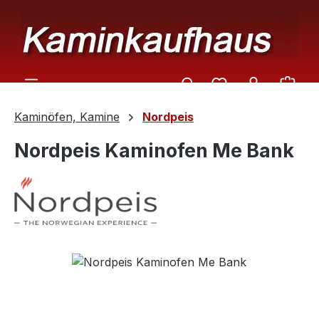
Zum Hauptinhalt springen
Ware
Kaminöfen, Kamine
Nordpeis
Nordpeis Kaminofen Me Bank
Bildergalerie überspringen