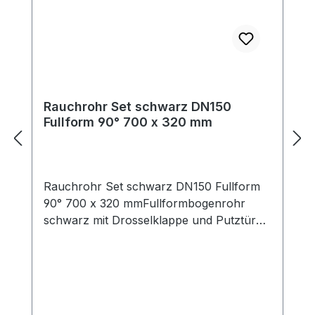
Längenelemente zur Ergänzung für Ihre
individuelle Anschlußsituation finden Sie
ebenfalls in unserem Shop.
Rauchrohr Set schwarz DN150
Fullform 90° 700 x 320 mm
Rauchrohr Set schwarz DN150 Fullform
90° 700 x 320 mmFullformbogenrohr
schwarz mit Drosselklappe und Putztüre,
Set mit Rosette und DoppelwandfutterDas
Rauchrohrset besteht aus folgenden
Elementen:Fullformbogenrohr mit
Reinigungsöffnung und Drosselklappe,
Doppelwandfutter DN150 (Länge ca. 115