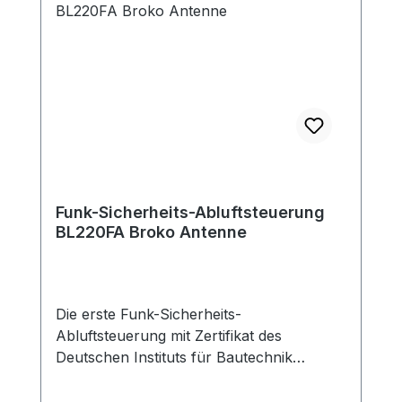
Windschutzdose für die
Außendruckmessung erhältlich.Hinweis:
Max. Schaltleistung beträt 5A/1150W -
sollte die max. Leistungsaufnahme des
Abluftgerätes höher sein, muss die
Leistung über ein zusätzliches Relais
geführt werden.
Funk-Sicherheits-Abluftsteuerung
BL220FA Broko Antenne
Die erste Funk-Sicherheits-
Abluftsteuerung mit Zertifikat des
Deutschen Instituts für Bautechnik
(DIBt)Geeignet bei Einbau des Empfängers
außerhalb und innerhalb der