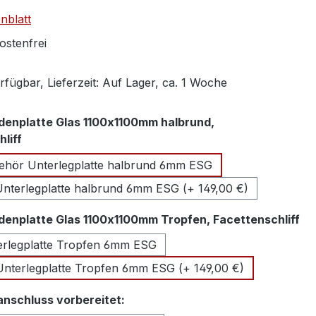
nblatt
stenfrei
fügbar, Lieferzeit: Auf Lager, ca. 1 Woche
denplatte Glas 1100x1100mm halbrund,
auswählen
liff
hör Unterlegplatte halbrund 6mm ESG
nterlegplatte halbrund 6mm ESG (+ 149,00 €)
au
denplatte Glas 1100x1100mm Tropfen, Facettenschliff
rlegplatte Tropfen 6mm ESG
nterlegplatte Tropfen 6mm ESG (+ 149,00 €)
auswählen
anschluss vorbereitet: