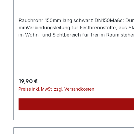
Rauchrohr 150mm lang schwarz DN150Maße: Durc
mmVerbindungsleitung für Festbrennstoffe, aus S
im Wohn- und Sichtbereich für frei im Raum stehe
Farbe: schwarz 703.381Einsatztemperatur bis 400°
Rauchrohr ist das passende Zubehör zu den jewe
Längenelemente zur Ergänzung für Ihre individuell
Regulärer Preis:
19,90 €
Preise inkl. MwSt. zzgl. Versandkosten