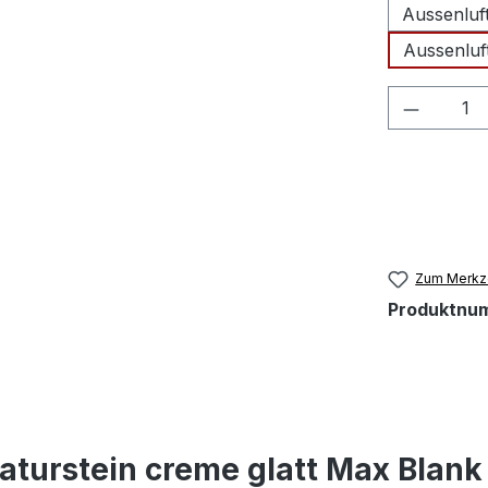
Aussenluf
Aussenluf
Produkt
Zum Merkze
Produktnu
aturstein creme glatt Max Blan