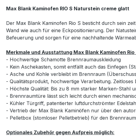
Max Blank Kaminofen RIO S Naturstein creme glatt
Der Max Blank Kaminofen Rio S besticht durch sein zeitl
Wand wie auch für eine Eckpositionierung. Der Natustein
Befeuerung und sorgen für eine nachhaltende Wärmeab
Merkmale und Ausstattung Max Blank Kaminofen Rio S
- Hochwertige Schamotte Brennraumauskleidung
- Kein Aschekasten, somit entfällt auch das Einfegen (S
- Asche und Kohle verbleibt im Brennraum (Überschu
- Qualitätsprodukt, hochwertige Verarbeitung. Zeitloses
- Höchste Qualität: Bis zu 8 mm starker Marken-Stahl un
- Brennraumtüre lässt sich leicht durch einen mechanisc
- Kühler Türgriff, patentierter luftdurchströmter Edelsta
- Vertrieb der Max Blank Kaminöfen nur über den autor
- Pelletbox (stomloser Pelletbetrieb) für den Brennrau
Optionales Zubehör gegen Aufpreis möglich: