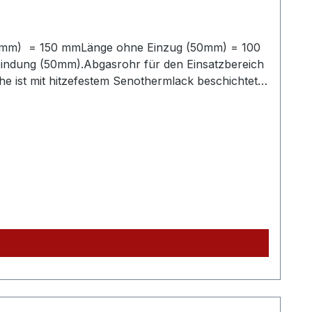
50mm) = 150 mmLänge ohne Einzug (50mm) = 100
bindung (50mm).Abgasrohr für den Einsatzbereich
 ist mit hitzefestem Senothermlack beschichtet,
r Steckverbindung der Rohre (50 mm lang)Dieses
assende Bögen, Rauchrohrsets und