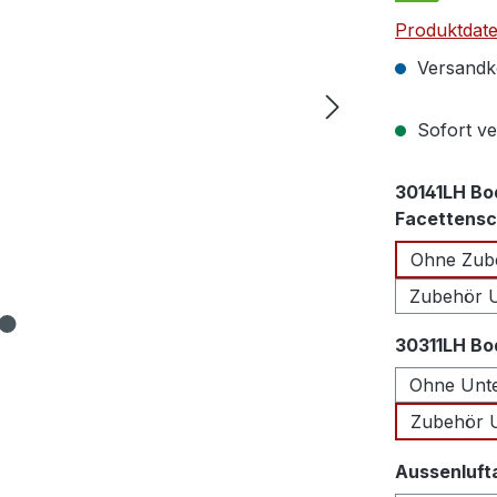
Produktdate
Versandko
Sofort ver
30141LH Bo
Facettensch
Ohne Zube
Zubehör U
30311LH Bo
Ohne Unte
Zubehör U
Aussenluft