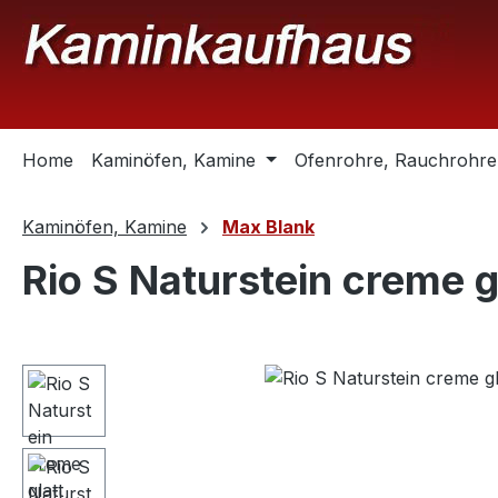
m Hauptinhalt springen
Zur Suche springen
Zur Hauptnavigation springen
Home
Kaminöfen, Kamine
Ofenrohre, Rauchrohre
Kaminöfen, Kamine
Max Blank
Rio S Naturstein creme 
Bildergalerie überspringen