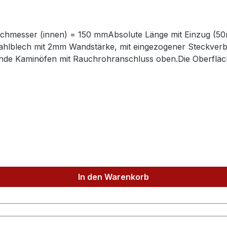
hmesser (innen) = 150 mmAbsolute Länge mit Einzug (
tahlblech mit 2mm Wandstärke, mit eingezogener Steckver
nde Kaminöfen mit Rauchrohranschluss oben.Die Oberfläche
C, gefertigt nach DIN 1298Verjüngte Verbindungsseite fü
iligen Kaminöfen (mit 150mm Rauchrohranschluß oben). P
e Anschlußsituation finden Sie ebenfalls in unserem Shop.
In den Warenkorb