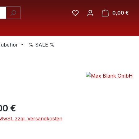
Ware
0,00 €
Zubehör
% SALE %
eis:
00 €
. MwSt. zzgl. Versandkosten