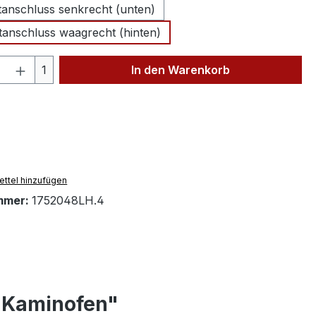
tanschluss senkrecht (unten)
tanschluss waagrecht (hinten)
 Anzahl: Gib den gewünschten Wert ein 
1
In den Warenkorb
ttel hinzufügen
mmer:
1752048LH.4
k Kaminofen"