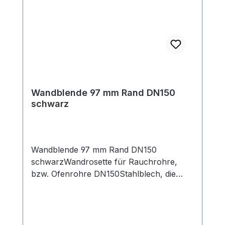
Wandblende 97 mm Rand DN150
schwarz
Wandblende 97 mm Rand DN150
schwarzWandrosette für Rauchrohre,
bzw. Ofenrohre DN150Stahlblech, die
Oberfläche ist mit hitzefestem
Senothermlack beschichtet, Farbe:
schwarz 703.381 Innendurchmesser ca.
156 mm, Außendurchmesser ca. 350 mm,