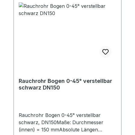
Rohre (50 mm lang)Dieses Rauchrohr ist
das passende Zubehör zu den jeweiligen
Kaminöfen (mit 150mm
Rauchrohranschluß oben). Passende
Bögen, Rauchrohrsets und
Längenelemente zur Ergänzung für Ihre
individuelle Anschlußsituation finden Sie
ebenfalls in unserem Shop.
Rauchrohr Bogen 0-45° verstellbar
schwarz DN150
Rauchrohr Bogen 0-45° verstellbar
schwarz, DN150Maße: Durchmesser
(innen) = 150 mmAbsolute Längen