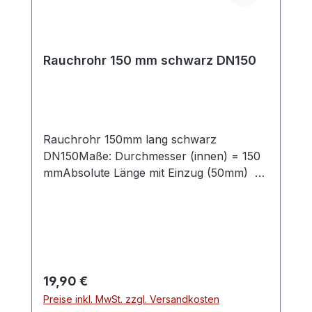
Rauchrohr 150 mm schwarz DN150
Rauchrohr 150mm lang schwarz
DN150Maße: Durchmesser (innen) = 150
mmAbsolute Länge mit Einzug (50mm) =
150 mmLänge ohne Einzug (50mm) = 100
mmVerbindungsleitung für
Festbrennstoffe, aus Stahlblech mit 2mm
Wandstärke, mit eingezogener
Steckverbindung (50mm).Abgasrohr für
den Einsatzbereich im Wohn- und
Regulärer Preis:
19,90 €
Sichtbereich für frei im Raum stehende
Preise inkl. MwSt. zzgl. Versandkosten
Kaminöfen mit Rauchrohranschluss