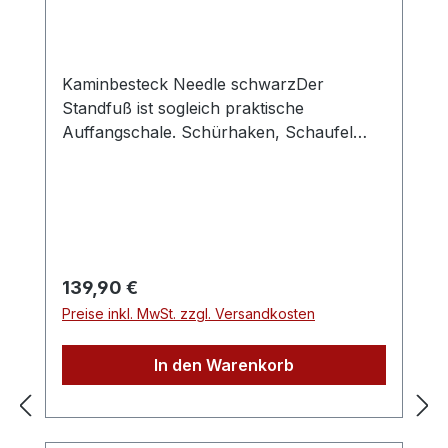
gewährleistet.Hundertprozentig
vorbildlich.Unsere Holzwolle ist FSC®-
zertifiziert. Das bedeutet, dass wir
Kaminbesteck Needle schwarzDer
ausschließlich Holz aus vorbildlich
Standfuß ist sogleich praktische
bewirtschafteten Wäldern verwenden.
Auffangschale. Schürhaken, Schaufel
Damit tragen wir zur Sicherung der
und Kehrbesen werden in der oberen
nachhaltigen Waldnutzung bei. Der
Halterung eingehängt.Material und Farbe:
Umwelt zuliebe.
Stahl, schwarz
Regulärer Preis:
139,90 €
Preise inkl. MwSt. zzgl. Versandkosten
In den Warenkorb