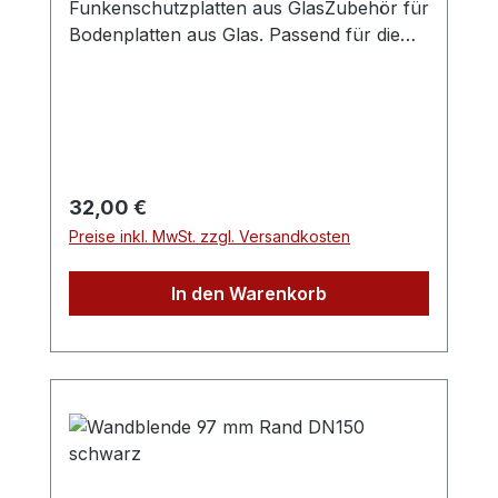
Funkenschutzplatten aus GlasZubehör für
Anschlußsituation finden Sie ebenfalls in
Bodenplatten aus Glas. Passend für die
unserem Shop.
Bodenpaltte aus 6mm ESG
(Einscheibensicherheitsglas)Eine passende
Dichtlippe verhindert die Ansammlung von
Schmutzpartikeln unter der Glasplatte.
Regulärer Preis:
32,00 €
Preise inkl. MwSt. zzgl. Versandkosten
In den Warenkorb