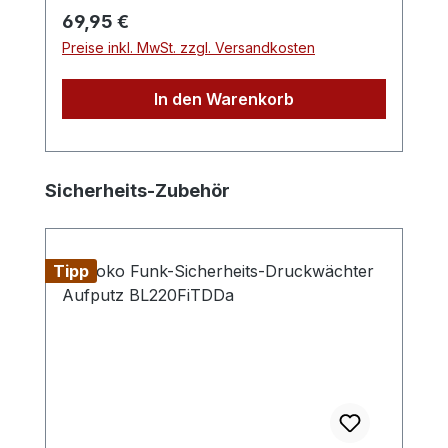
Regulärer Preis:
69,95 €
Preise inkl. MwSt. zzgl. Versandkosten
In den Warenkorb
Produktgalerie überspringen
Sicherheits-Zubehör
Tipp