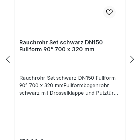
Bögen, Rauchrohrsets und
Längenelemente zur Ergänzung für Ihre
individuelle Anschlußsituation finden Sie
ebenfalls in unserem Shop.
Rauchrohr Set schwarz DN150
Fullform 90° 700 x 320 mm
Rauchrohr Set schwarz DN150 Fullform
90° 700 x 320 mmFullformbogenrohr
schwarz mit Drosselklappe und Putztüre,
Set mit Rosette und DoppelwandfutterDas
Rauchrohrset besteht aus folgenden
Elementen:Fullformbogenrohr mit
Reinigungsöffnung und Drosselklappe,
Doppelwandfutter DN150 (Länge ca. 115
mm, Aussendurchmesser ca. 165mm) und