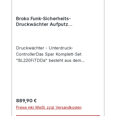
Broko Funk-Sicherheits-
Druckwächter Aufputz
BL220FiTDDa
Druckwächter - Unterdruck-
ControllerDas Spar Komplett-Set
"BL220FiTDDa" besteht aus dem
Unterdruckwächter BL220DD Aufputz mit
dem Temperaturfühler BL220Temp, dem
Sicherheitsschalter mit Außenantenne
Einbauvariante BL220FiRX und dem
Fensterkontaktschalter BL220FTX. Ihre
Abluftanlage wird dann erst abgeschaltet,
Regulärer Preis:
889,90 €
wenn der Ofen beheizt ist und der
Preise inkl. MwSt. zzgl. Versandkosten
Unterdruck zu niedrig ist.Mit diesem